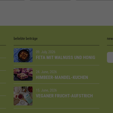
beliebte beiträge
new
09. July, 2026
FETA MIT WALNUSS UND HONIG
24. June, 2026
HIMBEER-MANDEL-KUCHEN
15. June, 2026
VEGANER FRUCHT-AUFSTRICH