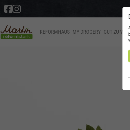
A
REFORMHAUS
MY DROGERY
GUT ZU WIS
b
W