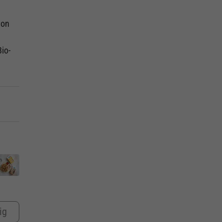
von
Bio-
ig