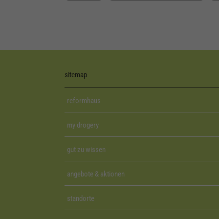
sitemap
reformhaus
my drogery
gut zu wissen
angebote & aktionen
standorte