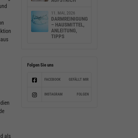
 und
11. MAI, 2026
DARMREINIGUNG
on
– HAUSMITTEL,
ANLEITUNG,
ktion
TIPPS
naus
Folgen Sie uns
FACEBOOK
GEFÄLLT MIR
INSTAGRAM
FOLGEN
udien
de
d als