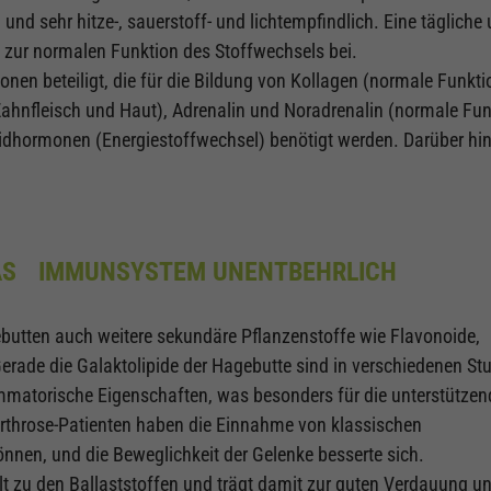
und sehr hitze-, sauerstoff- und lichtempfindlich. Eine tägliche
 zur normalen Funktion des Stoffwechsels bei.
onen beteiligt, die für die Bildung von Kollagen (normale Funkti
ahnfleisch und Haut), Adrenalin und Noradrenalin (normale Fun
idhormonen (Energiestoffwechsel) benötigt werden. Darüber hi
 DAS IMMUNSYSTEM UNENTBEHRLICH
butten auch weitere sekundäre Pflanzenstoffe wie Flavonoide,
erade die Galaktolipide der Hagebutte sind in verschiedenen St
lammatorische Eigenschaften, was besonders für die unterstützen
 Arthrose-Patienten haben die Einnahme von klassischen
nnen, und die Beweglichkeit der Gelenke besserte sich.
t zu den Ballaststoffen und trägt damit zur guten Verdauung un