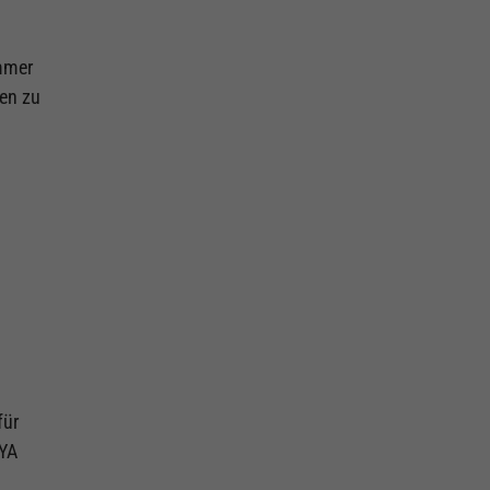
immer
ßen zu
.
für
AYA