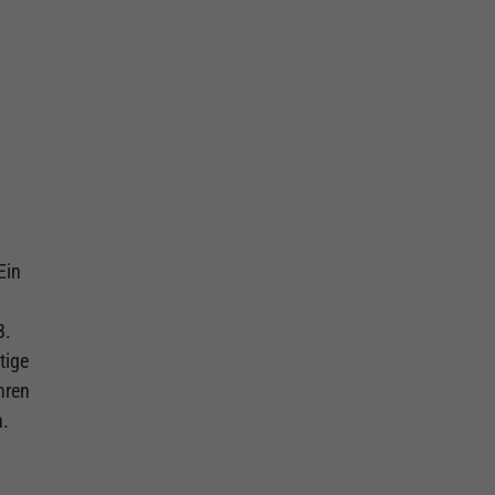
Ein
B.
tige
hren
n.