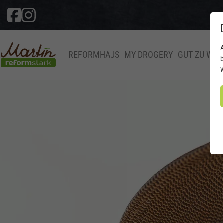
A
REFORMHAUS
MY DROGERY
GUT ZU WIS
b
W