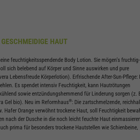
R GESCHMEIDIGE HAUT
 eine feuchtigkeitsspendende Body Lotion. Sie mögen’s fruchtig-
soll sich belebend auf Körper und Sinne auswirken und pure
ra Lebensfreude Körperlotion). Erfrischende After-Sun-Pflege: 
 fehlen. Es spendet intensiv Feuchtigkeit, kann Hautrötungen
n kühlend sowie entzündungshemmend für Linderung sorgen (z. 
®
ra Gel bio). Neu im Reformhaus
: Die zartschmelzende, reichhal
 Hafer Orange verwöhnt trockene Haut, soll Feuchtigkeit bewa
en nach der Dusche in die noch leicht feuchte Haut einmassiere
auch prima für besonders trockene Hautstellen wie Schienbeine,